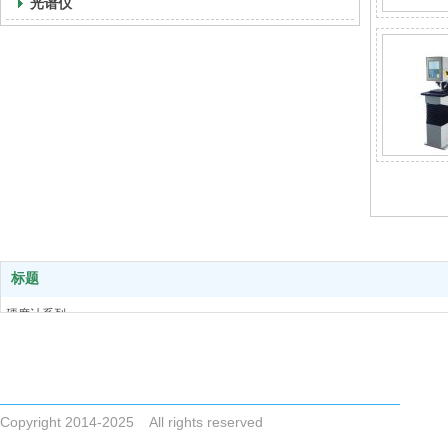
光谱仪
标题
硬度计系列
电 话 025-84166156
扭矩扳手和扭矩检定仪系列
Email njkaiyi@163.com
金相制样设备
地 址 江苏省南京市江宁区将军大道128号A4-8607室
试验机
光谱仪
Copyright 2014-2025 All rights reserved