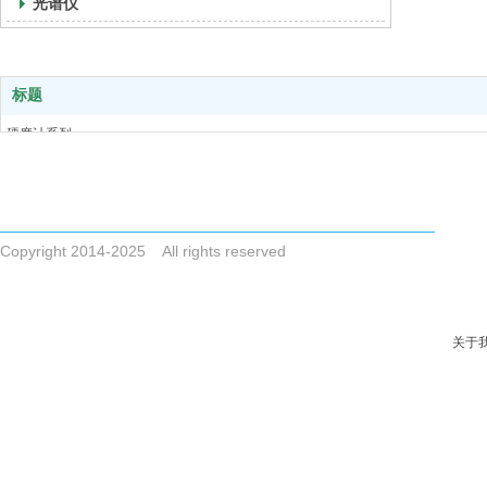
光谱仪
标题
硬度计系列
电 话 025-84166156
扭矩扳手和扭矩检定仪系列
Email njkaiyi@163.com
金相制样设备
地 址 江苏省南京市江宁区将军大道128号A4-8607室
试验机
光谱仪
Copyright 2014-2025 All rights reserved
关于